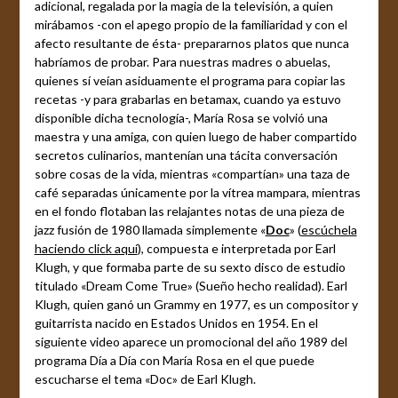
adicional, regalada por la magia de la televisión, a quien
mirábamos -con el apego propio de la familiaridad y con el
afecto resultante de ésta- prepararnos platos que nunca
habríamos de probar. Para nuestras madres o abuelas,
quienes sí veían asiduamente el programa para copiar las
recetas -y para grabarlas en betamax, cuando ya estuvo
disponible dicha tecnología-, María Rosa se volvió una
maestra y una amiga, con quien luego de haber compartido
secretos culinarios, mantenían una tácita conversación
sobre cosas de la vida, mientras «compartían» una taza de
café separadas únicamente por la vítrea mampara, mientras
en el fondo flotaban las relajantes notas de una pieza de
jazz fusión de 1980 llamada simplemente «
Doc
» (
escúchela
haciendo click aquí
), compuesta e interpretada por Earl
Klugh, y que formaba parte de su sexto disco de estudio
titulado «Dream Come True» (Sueño hecho realidad). Earl
Klugh, quien ganó un Grammy en 1977, es un compositor y
guitarrista nacido en Estados Unidos en 1954. En el
siguiente video aparece un promocional del año 1989 del
programa Día a Día con María Rosa en el que puede
escucharse el tema «Doc» de Earl Klugh.