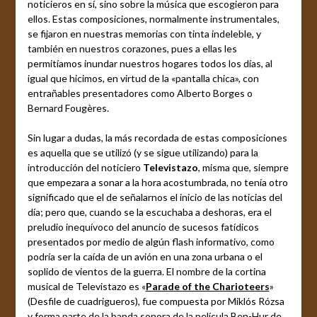
noticieros en sí, sino sobre la música que escogieron para
ellos. Estas composiciones, normalmente instrumentales,
se fijaron en nuestras memorias con tinta indeleble, y
también en nuestros corazones, pues a ellas les
permitíamos inundar nuestros hogares todos los días, al
igual que hicimos, en virtud de la «pantalla chica», con
entrañables presentadores como Alberto Borges o
Bernard Fougères.
Sin lugar a dudas, la más recordada de estas composiciones
es aquella que se utilizó (y se sigue utilizando) para la
introducción del noticiero
Televistazo
, misma que, siempre
que empezara a sonar a la hora acostumbrada, no tenía otro
significado que el de señalarnos el inicio de las noticias del
día; pero que, cuando se la escuchaba a deshoras, era el
preludio inequívoco del anuncio de sucesos fatídicos
presentados por medio de algún flash informativo, como
podría ser la caída de un avión en una zona urbana o el
soplido de vientos de la guerra. El nombre de la cortina
musical de Televistazo es «
Parade of the Charioteers
»
(Desfile de cuadrigueros), fue compuesta por Miklós Rózsa
y forma parte de la banda sonora de la película Ben-Hur de