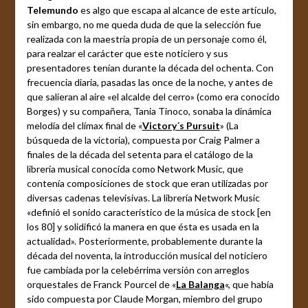
Telemundo
es algo que escapa al alcance de este artículo,
sin embargo, no me queda duda de que la selección fue
realizada con la maestría propia de un personaje como él,
para realzar el carácter que este noticiero y sus
presentadores tenían durante la década del ochenta. Con
frecuencia diaria, pasadas las once de la noche, y antes de
que salieran al aire «el alcalde del cerro» (como era conocido
Borges) y su compañera, Tania Tinoco, sonaba la dinámica
melodía del clímax final de «
Victory´s Pursuit
» (La
búsqueda de la victoria), compuesta por Craig Palmer a
finales de la década del setenta para el catálogo de la
librería musical conocida como Network Music, que
contenía composiciones de stock que eran utilizadas por
diversas cadenas televisivas. La librería Network Music
«definió el sonido característico de la música de stock [en
los 80] y solidificó la manera en que ésta es usada en la
actualidad». Posteriormente, probablemente durante la
década del noventa, la introducción musical del noticiero
fue cambiada por la celebérrima versión con arreglos
orquestales de Franck Pourcel de «
La Balanga
«, que había
sido compuesta por Claude Morgan, miembro del grupo