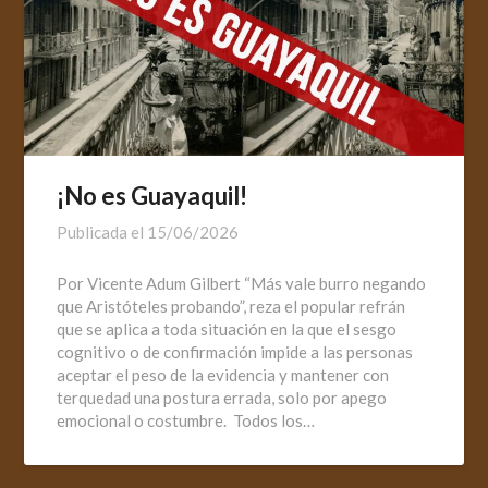
¡No es Guayaquil!
Publicada el
15/06/2026
Por Vicente Adum Gilbert “Más vale burro negando
que Aristóteles probando”, reza el popular refrán
que se aplica a toda situación en la que el sesgo
cognitivo o de confirmación impide a las personas
aceptar el peso de la evidencia y mantener con
terquedad una postura errada, solo por apego
emocional o costumbre. Todos los…