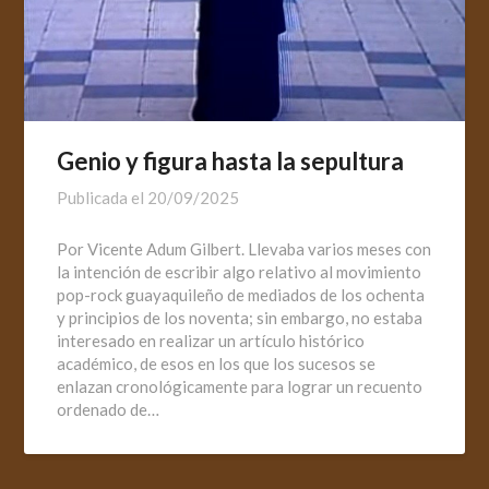
Genio y figura hasta la sepultura
Publicada el
20/09/2025
Por Vicente Adum Gilbert. Llevaba varios meses con
la intención de escribir algo relativo al movimiento
pop-rock guayaquileño de mediados de los ochenta
y principios de los noventa; sin embargo, no estaba
interesado en realizar un artículo histórico
académico, de esos en los que los sucesos se
enlazan cronológicamente para lograr un recuento
ordenado de…