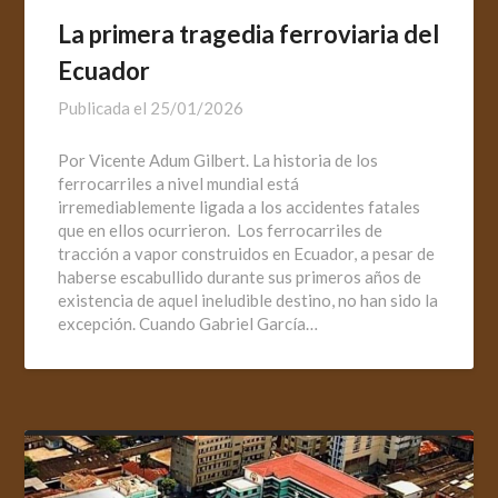
La primera tragedia ferroviaria del
Ecuador
Publicada el
25/01/2026
Por Vicente Adum Gilbert. La historia de los
ferrocarriles a nivel mundial está
irremediablemente ligada a los accidentes fatales
que en ellos ocurrieron. Los ferrocarriles de
tracción a vapor construidos en Ecuador, a pesar de
haberse escabullido durante sus primeros años de
existencia de aquel ineludible destino, no han sido la
excepción. Cuando Gabriel García…