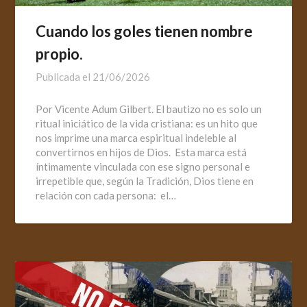
Cuando los goles tienen nombre
propio.
Publicada el
21/06/2026
Por Vicente Adum Gilbert. El bautizo no es solo un
ritual iniciático de la vida cristiana: es un hito que
nos imprime una marca espiritual indeleble al
convertirnos en hijos de Dios. Esta marca está
íntimamente vinculada con ese signo personal e
irrepetible que, según la Tradición, Dios tiene en
relación con cada persona: el…