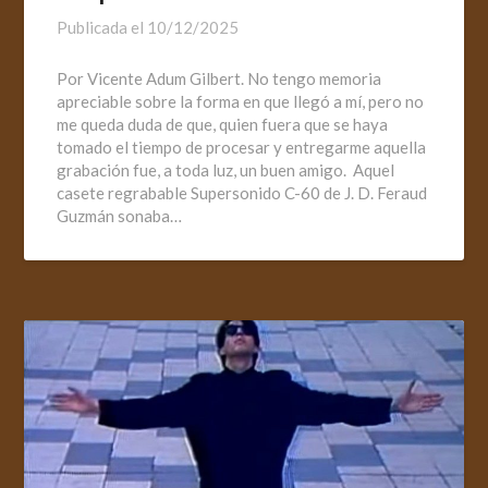
Publicada el
10/12/2025
Por Vicente Adum Gilbert. No tengo memoria
apreciable sobre la forma en que llegó a mí, pero no
me queda duda de que, quien fuera que se haya
tomado el tiempo de procesar y entregarme aquella
grabación fue, a toda luz, un buen amigo. Aquel
casete regrabable Supersonido C-60 de J. D. Feraud
Guzmán sonaba…