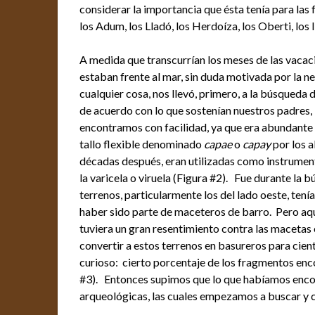
considerar la importancia que ésta tenía para las 
los Adum, los Lladó, los Herdoíza, los Oberti, los I
A medida que transcurrían los meses de las vacac
estaban frente al mar, sin duda motivada por la n
cualquier cosa, nos llevó, primero, a la búsqueda d
de acuerdo con lo que sostenían nuestros padres
encontramos con facilidad, ya que era abundante 
tallo flexible denominado
capae
o
capay
por los a
décadas después, eran utilizadas como instrument
la varicela o viruela (Figura #2). Fue durante la
terrenos, particularmente los del lado oeste, te
haber sido parte de maceteros de barro. Pero aque
tuviera un gran resentimiento contra las macetas o
convertir a estos terrenos en basureros para cie
curioso: cierto porcentaje de los fragmentos en
#3). Entonces supimos que lo que habíamos encon
arqueológicas, las cuales empezamos a buscar y 