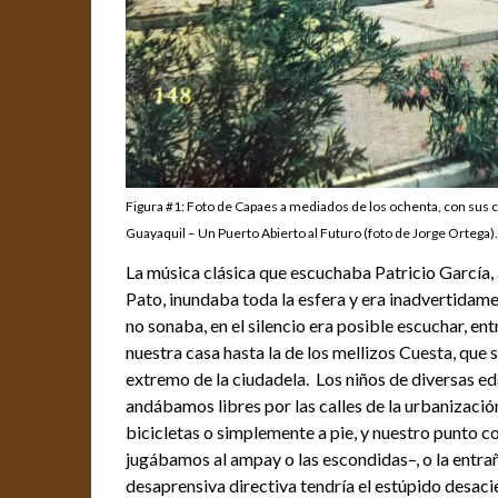
Figura #1: Foto de Capaes a mediados de los ochenta, con sus c
Guayaquil – Un Puerto Abierto al Futuro (foto de Jorge Ortega)
La música clásica que escuchaba Patricio García,
Pato, inundaba toda la esfera y era inadvertidam
no sonaba, en el silencio era posible escuchar, en
nuestra casa hasta la de los mellizos Cuesta, que 
extremo de la ciudadela. Los niños de diversas ed
andábamos libres por las calles de la urbanizació
bicicletas o simplemente a pie, y nuestro punto 
jugábamos al ampay o las escondidas–, o la entr
desaprensiva directiva tendría el estúpido desacie