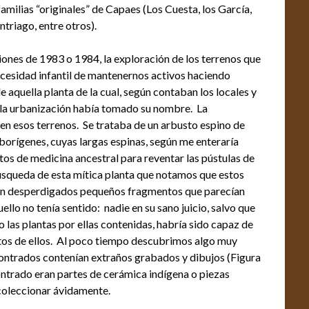
familias “originales” de Capaes (Los Cuesta, los García,
ntriago, entre otros).
iones de 1983 o 1984, la exploración de los terrenos que
ecesidad infantil de mantenernos activos haciendo
e aquella planta de la cual, según contaban los locales y
, la urbanización había tomado su nombre. La
en esos terrenos. Se trataba de un arbusto espino de
borígenes, cuyas largas espinas, según me enteraría
os de medicina ancestral para reventar las pústulas de
 búsqueda de esta mítica planta que notamos que estos
nían desperdigados pequeños fragmentos que parecían
llo no tenía sentido: nadie en su sano juicio, salvo que
 las plantas por ellas contenidas, habría sido capaz de
ntos de ellos. Al poco tiempo descubrimos algo muy
contrados contenían extraños grabados y dibujos (Figura
trado eran partes de cerámica indígena o piezas
coleccionar ávidamente.