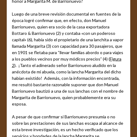
honor a Margarita M. de Barrionuevo?
Luego de una breve revisión documental en fuentes de la
época logré confirmar que, en efecto, don Manuel
Barrionuevo, quien era socio de la casa exportadora
Bottaro & Barrionuevo (2) y contaba «con un poderoso
capital» (6), había sido el propietario de una lanchita a vapor
llamada Margarita (3) con capacidad para 30 pasajeros, que
en 1901 se fletaba para “llevar familias abordo o para viajes
a los pueblos vecinos por muy módicos precios” (4) (
Figura
2
). ¡Tanto el adinerado señor Barrionuevo aludido en la
anécdota de mi abuela, como la lancha Margarita del dicho
habían existido! Además, con la información encontrada,
me resultó bastante razonable suponer que don Manuel
Barrionuevo bautizó a una de sus lanchas con el nombre de
Margarita de Barrionuevo, quien probablemente era su
esposa.
A pesar de que confirmar si Barrionuevo presumía o no
sobre las prestaciones de sus lanchas escapa al alcance de
esta breve investigación, es un hecho verificado que los
servicios y bondades de la lancha Margarita se