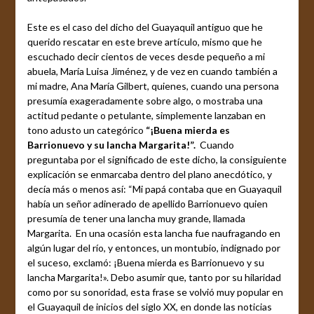
Este es el caso del dicho del Guayaquil antiguo que he
querido rescatar en este breve artículo, mismo que he
escuchado decir cientos de veces desde pequeño a mi
abuela, María Luisa Jiménez, y de vez en cuando también a
mi madre, Ana María Gilbert, quienes, cuando una persona
presumía exageradamente sobre algo, o mostraba una
actitud pedante o petulante, simplemente lanzaban en
tono adusto un categórico
“¡Buena mierda es
Barrionuevo y su lancha Margarita!”.
Cuando
preguntaba por el significado de este dicho, la consiguiente
explicación se enmarcaba dentro del plano anecdótico, y
decía más o menos así: “Mi papá contaba que en Guayaquil
había un señor adinerado de apellido Barrionuevo quien
presumía de tener una lancha muy grande, llamada
Margarita. En una ocasión esta lancha fue naufragando en
algún lugar del río, y entonces, un montubio, indignado por
el suceso, exclamó: ¡Buena mierda es Barrionuevo y su
lancha Margarita!». Debo asumir que, tanto por su hilaridad
como por su sonoridad, esta frase se volvió muy popular en
el Guayaquil de inicios del siglo XX, en donde las noticias