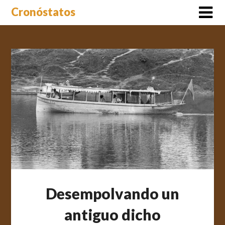
Saltar
Cronóstatos
al
contenido
Desempolvando un
antiguo dicho