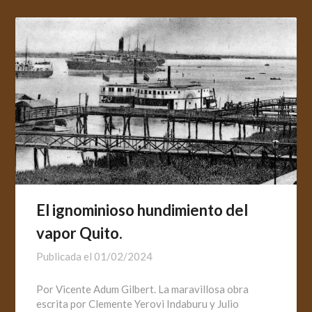
El ignominioso hundimiento del
vapor Quito.
Publicada el
01/02/2024
Por Vicente Adum Gilbert. La maravillosa obra
escrita por Clemente Yerovi Indaburu y Julio