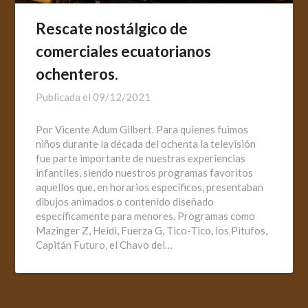
Rescate nostálgico de
comerciales ecuatorianos
ochenteros.
Publicada el
09/12/2021
Por Vicente Adum Gilbert. Para quienes fuimos
niños durante la década del ochenta la televisión
fue parte importante de nuestras experiencias
infantiles, siendo nuestros programas favoritos
aquellos que, en horarios específicos, presentaban
dibujos animados o contenido diseñado
específicamente para menores. Programas como
Mazinger Z, Heidi, Fuerza G, Tico-Tico, los Pitufos,
Capitán Futuro, el Chavo del…