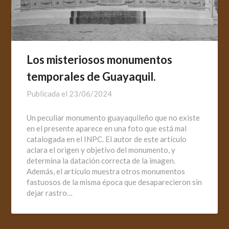
Los misteriosos monumentos
temporales de Guayaquil.
Publicada el
23/06/2024
Un peculiar monumento guayaquileño que no existe
en el presente aparece en una foto que está mal
catalogada en el INPC. El autor de este artículo
aclara el origen y objetivo del monumento, y
determina la datación correcta de la imagen.
Además, el artículo muestra otros monumentos
fastuosos de la misma época que desaparecieron sin
dejar rastro…