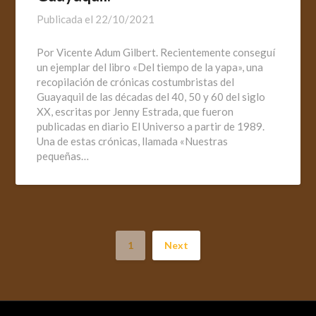
Publicada el
22/10/2021
Por Vicente Adum Gilbert. Recientemente conseguí
un ejemplar del libro «Del tiempo de la yapa», una
recopilación de crónicas costumbristas del
Guayaquil de las décadas del 40, 50 y 60 del siglo
XX, escritas por Jenny Estrada, que fueron
publicadas en diario El Universo a partir de 1989.
Una de estas crónicas, llamada «Nuestras
pequeñas…
1
Next