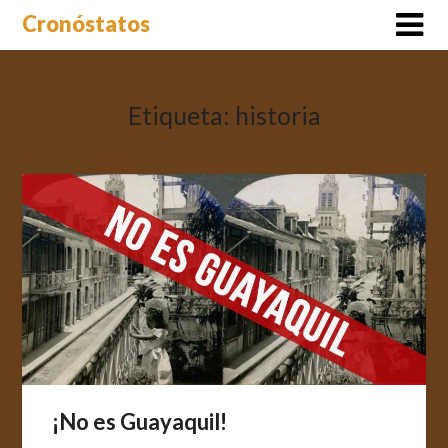
Saltar
Cronóstatos
al
contenido
Etiqueta:
historia
¡No es Guayaquil!