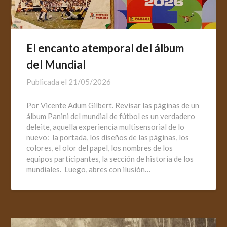
El encanto atemporal del álbum
del Mundial
Publicada el
21/05/2026
Por Vicente Adum Gilbert. Revisar las páginas de un
álbum Panini del mundial de fútbol es un verdadero
deleite, aquella experiencia multisensorial de lo
nuevo: la portada, los diseños de las páginas, los
colores, el olor del papel, los nombres de los
equipos participantes, la sección de historia de los
mundiales. Luego, abres con ilusión…