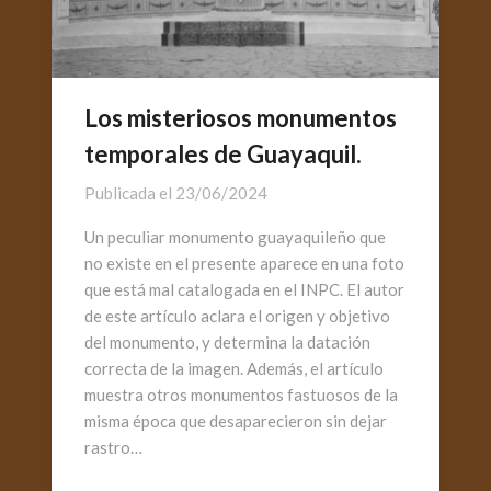
Los misteriosos monumentos
temporales de Guayaquil.
Publicada el
23/06/2024
Un peculiar monumento guayaquileño que
no existe en el presente aparece en una foto
que está mal catalogada en el INPC. El autor
de este artículo aclara el origen y objetivo
del monumento, y determina la datación
correcta de la imagen. Además, el artículo
muestra otros monumentos fastuosos de la
misma época que desaparecieron sin dejar
rastro…