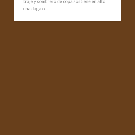
traje y sombrero de copa sostiene en alto
una daga o…