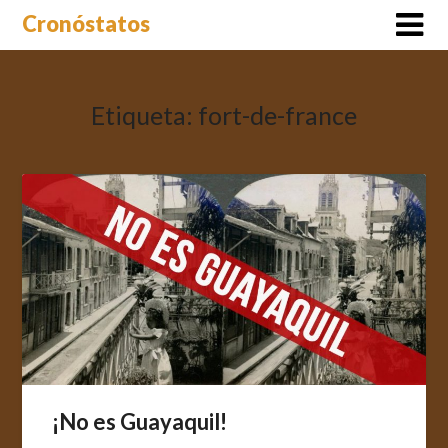
Saltar
Cronóstatos
al
contenido
Etiqueta:
fort-de-france
¡No es Guayaquil!