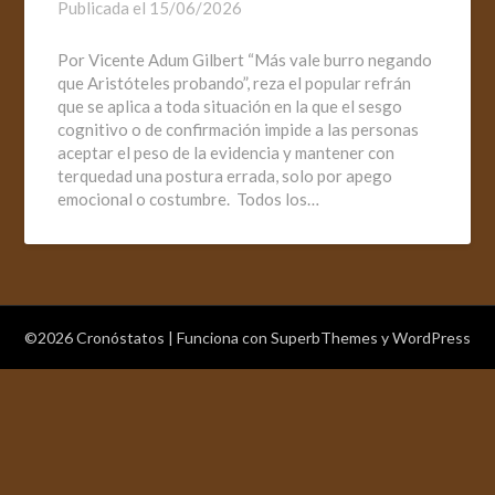
Publicada el
15/06/2026
Por Vicente Adum Gilbert “Más vale burro negando
que Aristóteles probando”, reza el popular refrán
que se aplica a toda situación en la que el sesgo
cognitivo o de confirmación impide a las personas
aceptar el peso de la evidencia y mantener con
terquedad una postura errada, solo por apego
emocional o costumbre. Todos los…
©2026 Cronóstatos
| Funciona con
SuperbThemes
y WordPress