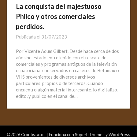
La conquista del majestuoso
Philco y otros comerciales
perdidos.
Publicada el
31/07/2023
Por Vicente Adum Gilbert. Desde hace cerca de dos
años he estado entretenido con el rescate de
comerciales y programas antiguos de la televisión
ecuatoriana, conservados en casetes de Betamax o
VHS provenientes de diversos archivos
particulares, propios o de terceros. Cuando
encuentro algún material interesante, lo digitalizo,
edito, y publico en el canal de…
©2026 Cronóstatos
| Funciona con
SuperbThemes
y WordPress