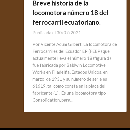
Breve historia de la
locomotora número 18 del
ferrocarril ecuatoriano.
Publicada el
30/07/2021
Por Vicente Adum Gilbert. La locomotora de
Ferrocarriles del Ecuador EP (FEEP) que
actualmente lleva el número 18 (figura 1)
fue fabricada por Baldwin Locomotive
Works en Filadelfia, Estados Unidos, en
marzo de 1931 y su número de serie es
61619, tal como consta en la placa del
fabricante (1). Es una locomotora tipo
Consolidation, para…