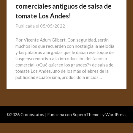
comerciales antiguos de salsa de
tomate Los Andes!
Publicada el
05/05/2022
Por Vicente Adum Gilbert. Con seguridad, serán
muchos los que recuerden con nostalgia la melodía
y las palabras alargadas que le daban ese toque de
suspenso emotivo a la introducción del famoso
comercial «¿Qué quieren los grandes?» de salsa de
tomate Los Andes, uno de los más célebres de la
publicidad ecuatoriana, producido a inicios…
©2026 Cronóstatos
| Funciona con
SuperbThemes
y WordPress