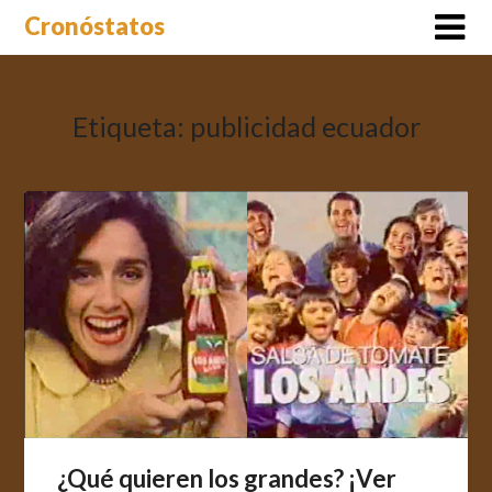
Saltar
Cronóstatos
al
contenido
Etiqueta:
publicidad ecuador
¿Qué quieren los grandes? ¡Ver