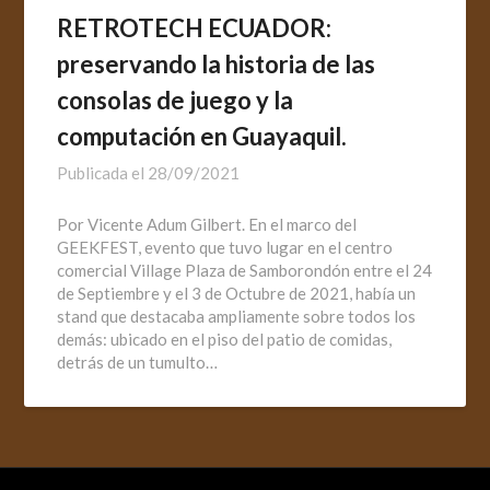
RETROTECH ECUADOR:
preservando la historia de las
consolas de juego y la
computación en Guayaquil.
Publicada el
28/09/2021
Por Vicente Adum Gilbert. En el marco del
GEEKFEST, evento que tuvo lugar en el centro
comercial Village Plaza de Samborondón entre el 24
de Septiembre y el 3 de Octubre de 2021, había un
stand que destacaba ampliamente sobre todos los
demás: ubicado en el piso del patio de comidas,
detrás de un tumulto…