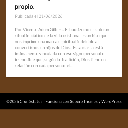
propio.
Publicada el
21/06/2026
Por Vicente Adum Gilbert. El bautizo no es solo un
ritual iniciático de la vida cristiana: es un hito que
nos imprime una marca espiritual indeleble al
convertirnos en hijos de Dios. Esta marca está
íntimamente vinculada con ese signo personal e
irrepetible que, según la Tradición, Dios tiene en
relación con cada persona: el…
©2026 Cronóstatos
| Funciona con
SuperbThemes
y WordPress