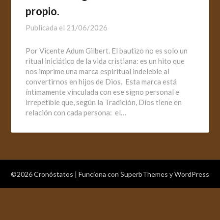
propio.
Publicada el
21/06/2026
Por Vicente Adum Gilbert. El bautizo no es solo un
ritual iniciático de la vida cristiana: es un hito que
nos imprime una marca espiritual indeleble al
convertirnos en hijos de Dios. Esta marca está
íntimamente vinculada con ese signo personal e
irrepetible que, según la Tradición, Dios tiene en
relación con cada persona: el…
©2026 Cronóstatos
| Funciona con
SuperbThemes
y WordPress