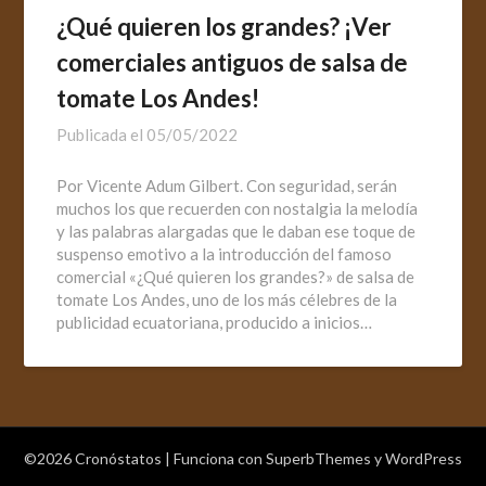
¿Qué quieren los grandes? ¡Ver
comerciales antiguos de salsa de
tomate Los Andes!
Publicada el
05/05/2022
Por Vicente Adum Gilbert. Con seguridad, serán
muchos los que recuerden con nostalgia la melodía
y las palabras alargadas que le daban ese toque de
suspenso emotivo a la introducción del famoso
comercial «¿Qué quieren los grandes?» de salsa de
tomate Los Andes, uno de los más célebres de la
publicidad ecuatoriana, producido a inicios…
©2026 Cronóstatos
| Funciona con
SuperbThemes
y WordPress