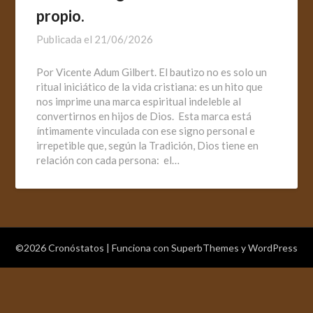
propio.
Publicada el
21/06/2026
Por Vicente Adum Gilbert. El bautizo no es solo un
ritual iniciático de la vida cristiana: es un hito que
nos imprime una marca espiritual indeleble al
convertirnos en hijos de Dios. Esta marca está
íntimamente vinculada con ese signo personal e
irrepetible que, según la Tradición, Dios tiene en
relación con cada persona: el…
©2026 Cronóstatos
| Funciona con
SuperbThemes
y WordPress