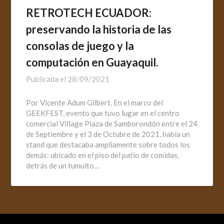
RETROTECH ECUADOR:
preservando la historia de las
consolas de juego y la
computación en Guayaquil.
Publicada el
28/09/2021
Por Vicente Adum Gilbert. En el marco del
GEEKFEST, evento que tuvo lugar en el centro
comercial Village Plaza de Samborondón entre el 24
de Septiembre y el 3 de Octubre de 2021, había un
stand que destacaba ampliamente sobre todos los
demás: ubicado en el piso del patio de comidas,
detrás de un tumulto…