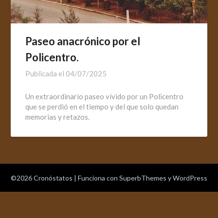
Paseo anacrónico por el
Policentro.
Publicada el
04/07/2025
Un extraordinario paseo vívido por un Policentro
que se perdió en el tiempo y del que solo quedan
memorias y retazos.
©2026 Cronóstatos
| Funciona con
SuperbThemes
y WordPress