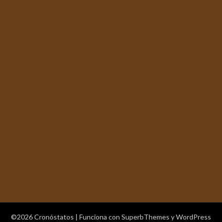
©2026 Cronóstatos
| Funciona con
SuperbThemes
y WordPress