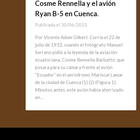
Cosme Rennella y el avión
Ryan B-5 en Cuenca.
Publicada el
30/06/2021
Por Vicente Adum Gilbert. Corría el 22 de
julio de 1932, cuando el fotógrafo Manuel
Serrano pidió a la leyenda de la aviación
ecuatoriana, Cosme Rennella Barbatto, que
posara para su cámara frente al avión
“Ecuador” en el aeródromo Mariscal Lamar
de la ciudad de Cuenca (1) (2) (Figura 1).
Minutos antes, este avión había aterrizado
en…