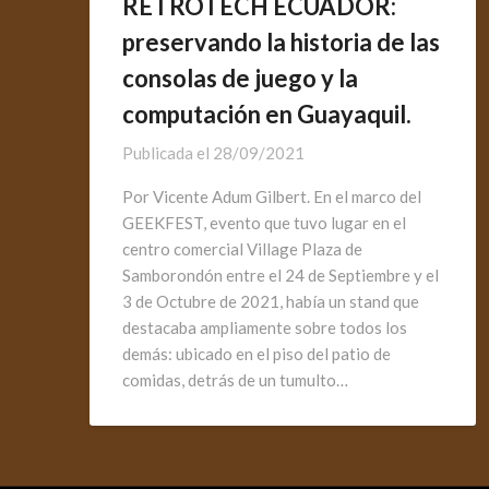
RETROTECH ECUADOR:
preservando la historia de las
consolas de juego y la
computación en Guayaquil.
Publicada el
28/09/2021
Por Vicente Adum Gilbert. En el marco del
GEEKFEST, evento que tuvo lugar en el
centro comercial Village Plaza de
Samborondón entre el 24 de Septiembre y el
3 de Octubre de 2021, había un stand que
destacaba ampliamente sobre todos los
demás: ubicado en el piso del patio de
comidas, detrás de un tumulto…