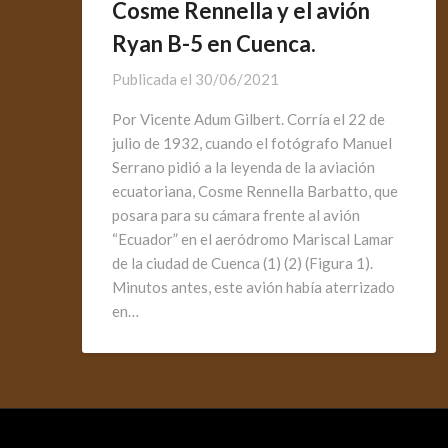
Cosme Rennella y el avión
Ryan B-5 en Cuenca.
Publicada el
30/06/2021
Por Vicente Adum Gilbert. Corría el 22 de
julio de 1932, cuando el fotógrafo Manuel
Serrano pidió a la leyenda de la aviación
ecuatoriana, Cosme Rennella Barbatto, que
posara para su cámara frente al avión
“Ecuador” en el aeródromo Mariscal Lamar
de la ciudad de Cuenca (1) (2) (Figura 1).
Minutos antes, este avión había aterrizado
en…