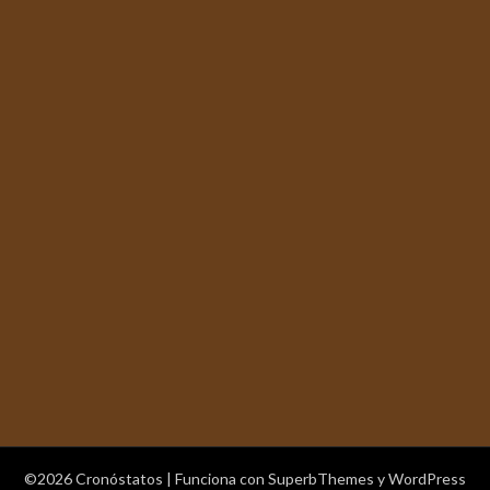
©2026 Cronóstatos
| Funciona con
SuperbThemes
y WordPress