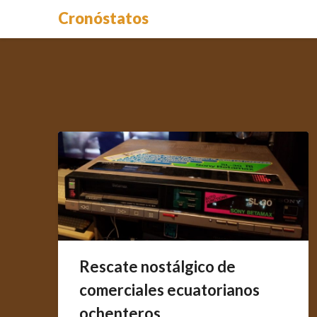
Saltar
Cronóstatos
al
contenido
Rescate nostálgico de
comerciales ecuatorianos
ochenteros.