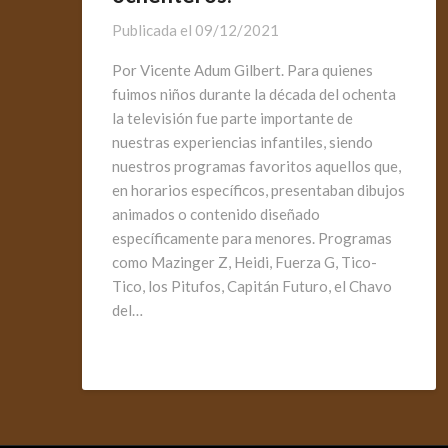
Publicada el
09/12/2021
Por Vicente Adum Gilbert. Para quienes
fuimos niños durante la década del ochenta
la televisión fue parte importante de
nuestras experiencias infantiles, siendo
nuestros programas favoritos aquellos que,
en horarios específicos, presentaban dibujos
animados o contenido diseñado
específicamente para menores. Programas
como Mazinger Z, Heidi, Fuerza G, Tico-
Tico, los Pitufos, Capitán Futuro, el Chavo
del…