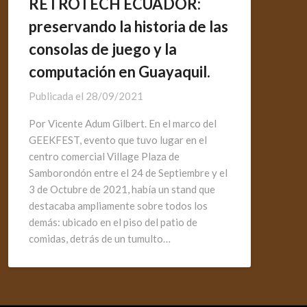
RETROTECH ECUADOR:
preservando la historia de las
consolas de juego y la
computación en Guayaquil.
Publicada el
28/09/2021
Por Vicente Adum Gilbert. En el marco del
GEEKFEST, evento que tuvo lugar en el
centro comercial Village Plaza de
Samborondón entre el 24 de Septiembre y el
3 de Octubre de 2021, había un stand que
destacaba ampliamente sobre todos los
demás: ubicado en el piso del patio de
comidas, detrás de un tumulto…